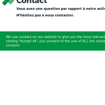
Contact
Vous avez une question par rapport à notre activ
N’hésitez pas à nous contacter.
We use cookies on our website to give you the most relevan
clicking “Accept All”, you consent to the use of ALL the cook
consent.
Eco-Transformation
2700 Route de Peyrehorade
40300 Saint-Lon-les-Mines