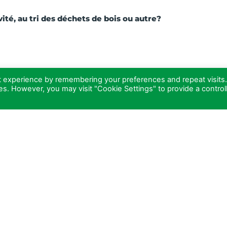
ité, au tri des déchets de bois ou autre?
t experience by remembering your preferences and repeat visits
05 58 57 59 14
ies. However, you may visit "Cookie Settings" to provide a control
contact@eco-transformation.co
+
−