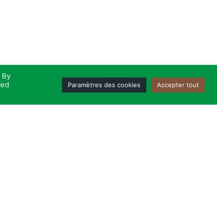
. By
led
Paramètres des cookies
Accepter tout
m